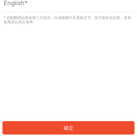
English*
發生錯誤！請登入並再試一次或回到主
頁。
* 自動翻譯結果由第三方提供，未涵蓋圖片及系統文字，並可能存在誤差，若有
差異請以原文為準。
登入
返回首頁
確定
ID: 7601c65d4ef-d830-4263-a593-c4442b28cd5a