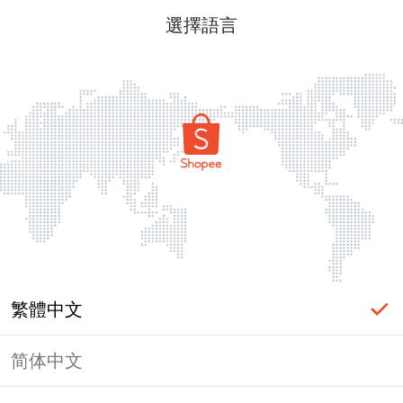
選擇語言
繁體中文
简体中文
頁面無法顯示