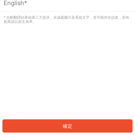
English*
發生錯誤！請登入並再試一次或回到主
頁。
* 自動翻譯結果由第三方提供，未涵蓋圖片及系統文字，並可能存在誤差，若有
差異請以原文為準。
登入
返回首頁
確定
ID: 299ded591f1-a576-4587-b6cf-6677f50c58a9