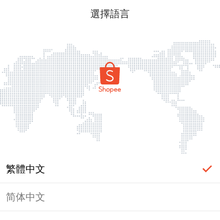
選擇語言
繁體中文
简体中文
頁面無法顯示