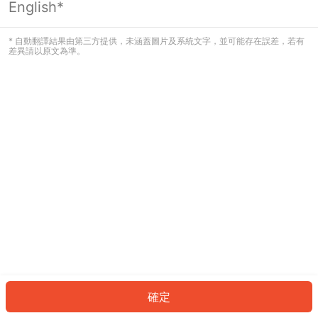
English*
發生錯誤！請登入並再試一次或回到主
頁。
* 自動翻譯結果由第三方提供，未涵蓋圖片及系統文字，並可能存在誤差，若有
差異請以原文為準。
登入
返回首頁
確定
ID: 427ae80dae0-ca59-42f5-b183-cf4361271ab5