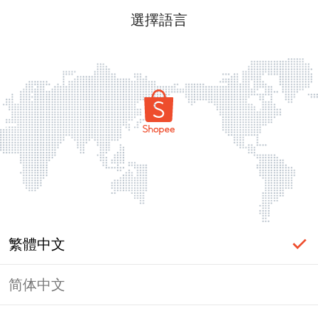
選擇語言
繁體中文
简体中文
頁面無法顯示