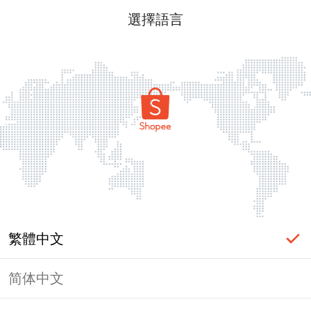
選擇語言
繁體中文
简体中文
頁面無法顯示