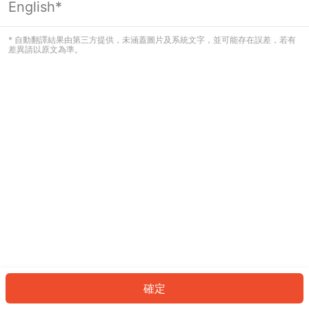
English*
發生錯誤！請登入並再試一次或回到主
頁。
* 自動翻譯結果由第三方提供，未涵蓋圖片及系統文字，並可能存在誤差，若有
差異請以原文為準。
登入
返回首頁
確定
ID: 7827a6d7db0-1d34-43f6-b498-a52d82c4a3c4