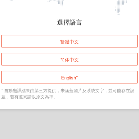
頁面無法顯示
選擇語言
發生錯誤！請登入並再試一次或回到主頁。
繁體中文
登入
简体中文
返回首頁
English*
* 自動翻譯結果由第三方提供，未涵蓋圖片及系統文字，並可能存在誤
差，若有差異請以原文為準。