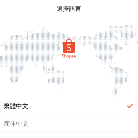
選擇語言
繁體中文
简体中文
頁面無法顯示