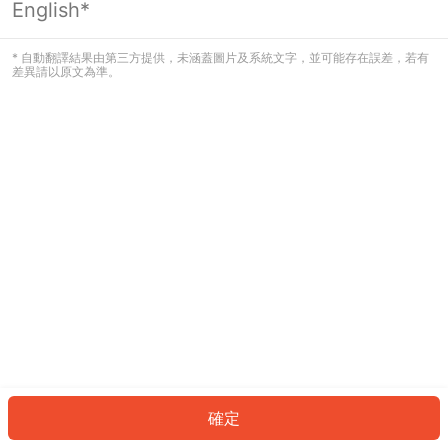
English*
發生錯誤！請登入並再試一次或回到主
頁。
* 自動翻譯結果由第三方提供，未涵蓋圖片及系統文字，並可能存在誤差，若有
差異請以原文為準。
登入
返回首頁
確定
ID: 273cbf5d30d-aca7-45ab-b074-18fd2c46104d