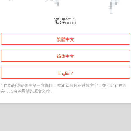
頁面無法顯示
選擇語言
發生錯誤！請登入並再試一次或回到主頁。
繁體中文
登入
简体中文
返回首頁
English*
* 自動翻譯結果由第三方提供，未涵蓋圖片及系統文字，並可能存在誤
差，若有差異請以原文為準。