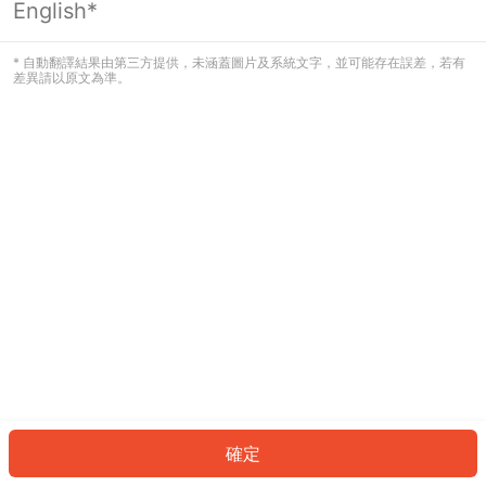
English*
發生錯誤！請登入並再試一次或回到主
頁。
* 自動翻譯結果由第三方提供，未涵蓋圖片及系統文字，並可能存在誤差，若有
差異請以原文為準。
登入
返回首頁
確定
ID: 2957669468c-5bbd-4ae4-a188-33cf9e91952d