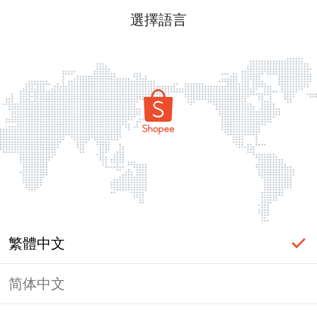
選擇語言
繁體中文
简体中文
頁面無法顯示