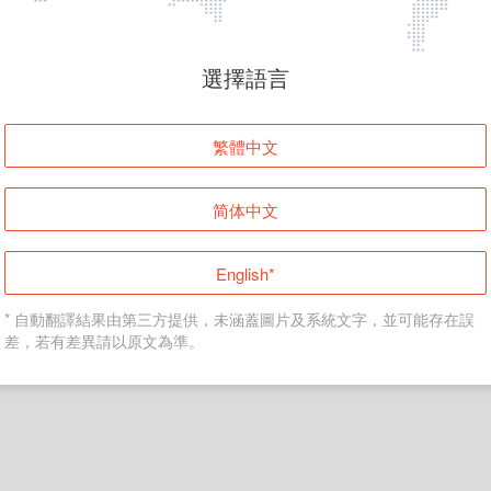
頁面無法顯示
選擇語言
發生錯誤！請登入並再試一次或回到主頁。
繁體中文
登入
简体中文
返回首頁
English*
* 自動翻譯結果由第三方提供，未涵蓋圖片及系統文字，並可能存在誤
差，若有差異請以原文為準。