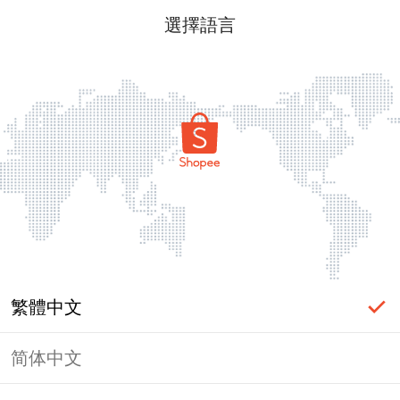
選擇語言
繁體中文
简体中文
頁面無法顯示