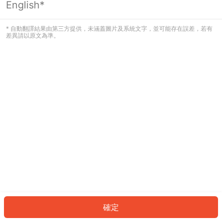
English*
發生錯誤！請登入並再試一次或回到主
頁。
* 自動翻譯結果由第三方提供，未涵蓋圖片及系統文字，並可能存在誤差，若有
差異請以原文為準。
登入
返回首頁
確定
ID: 1334534dc22-85db-4220-a667-e2065b2c252f