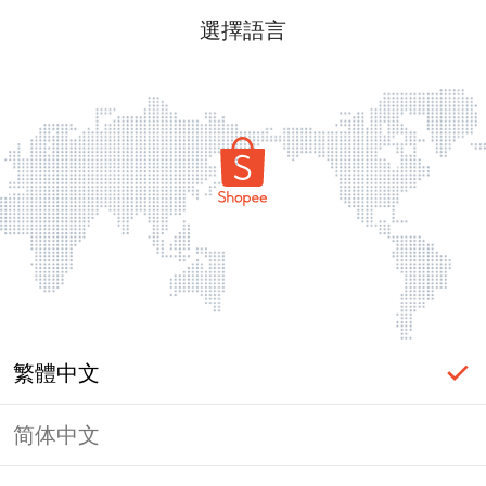
選擇語言
繁體中文
简体中文
頁面無法顯示