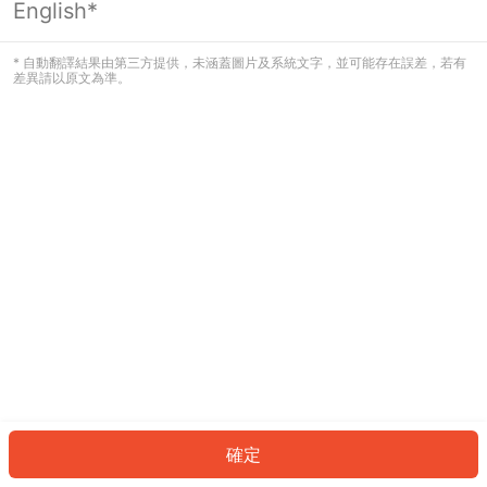
English*
發生錯誤！請登入並再試一次或回到主
頁。
* 自動翻譯結果由第三方提供，未涵蓋圖片及系統文字，並可能存在誤差，若有
差異請以原文為準。
登入
返回首頁
確定
ID: 85333fe3dfa-348d-49e0-93bc-64c81d339871