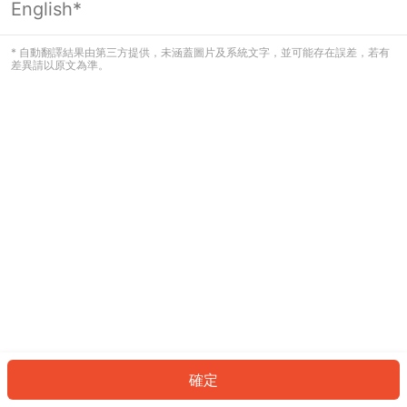
English*
發生錯誤！請登入並再試一次或回到主
頁。
* 自動翻譯結果由第三方提供，未涵蓋圖片及系統文字，並可能存在誤差，若有
差異請以原文為準。
登入
返回首頁
確定
ID: 1714402ca67-7906-422e-bdfe-bbdcffbbdb2a