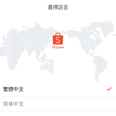
選擇語言
繁體中文
简体中文
頁面無法顯示