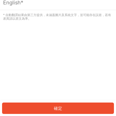
English*
發生錯誤！請登入並再試一次或回到主
頁。
* 自動翻譯結果由第三方提供，未涵蓋圖片及系統文字，並可能存在誤差，若有
差異請以原文為準。
登入
返回首頁
確定
ID: 474742ff031-4536-4502-9ed0-29e8282d471b