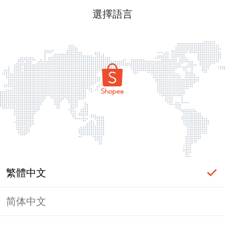
選擇語言
繁體中文
简体中文
頁面無法顯示