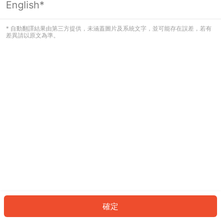
English*
發生錯誤！請登入並再試一次或回到主
頁。
* 自動翻譯結果由第三方提供，未涵蓋圖片及系統文字，並可能存在誤差，若有
差異請以原文為準。
登入
返回首頁
確定
ID: 5320221cf37-5d32-4940-92f4-953677b52217