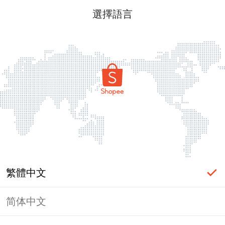
選擇語言
繁體中文
简体中文
頁面無法顯示