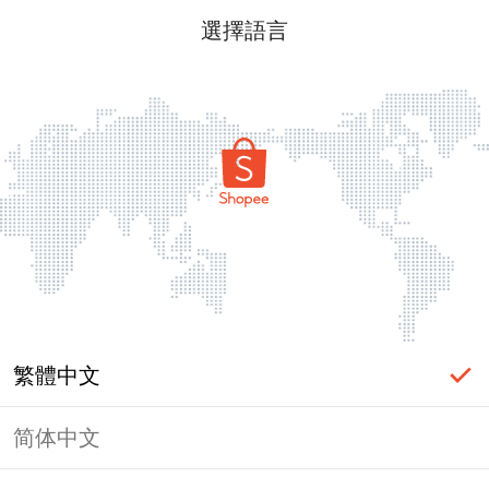
選擇語言
繁體中文
简体中文
頁面無法顯示