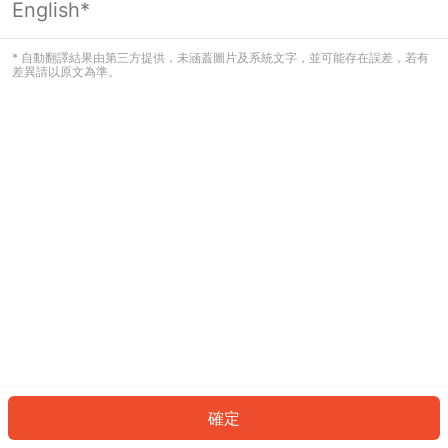
English*
發生錯誤！請登入並再試一次或回到主
頁。
* 自動翻譯結果由第三方提供，未涵蓋圖片及系統文字，並可能存在誤差，若有
差異請以原文為準。
登入
返回首頁
確定
ID: 896ab50e03d-8d0b-4313-ba52-1055bd5a6443