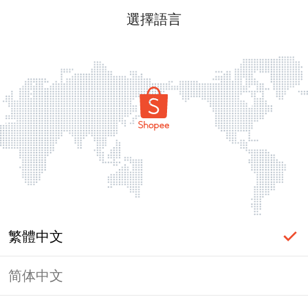
選擇語言
繁體中文
简体中文
頁面無法顯示