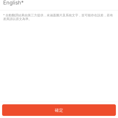
English*
發生錯誤！請登入並再試一次或回到主
頁。
* 自動翻譯結果由第三方提供，未涵蓋圖片及系統文字，並可能存在誤差，若有
差異請以原文為準。
登入
返回首頁
確定
ID: 537ae0d04ce-c11e-4ca3-b4db-691d7cca9a40