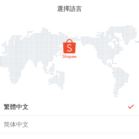
選擇語言
繁體中文
简体中文
頁面無法顯示