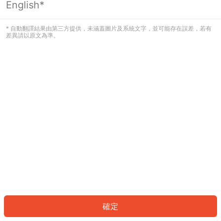
English*
發生錯誤！請登入並再試一次或回到主
頁。
* 自動翻譯結果由第三方提供，未涵蓋圖片及系統文字，並可能存在誤差，若有
差異請以原文為準。
登入
返回首頁
確定
ID: 30223274996-736b-4f33-b979-f4e1153a22e1