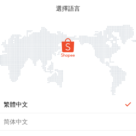
選擇語言
繁體中文
简体中文
頁面無法顯示