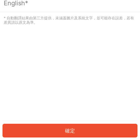
English*
發生錯誤！請登入並再試一次或回到主
頁。
* 自動翻譯結果由第三方提供，未涵蓋圖片及系統文字，並可能存在誤差，若有
差異請以原文為準。
登入
返回首頁
確定
ID: 281edc70131-3ceb-47c9-805e-38119e9bf2cd