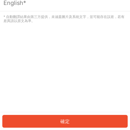
English*
發生錯誤！請登入並再試一次或回到主
頁。
* 自動翻譯結果由第三方提供，未涵蓋圖片及系統文字，並可能存在誤差，若有
差異請以原文為準。
登入
返回首頁
確定
ID: 4755d53ba2f-9897-43a3-a5fb-e793e437240b