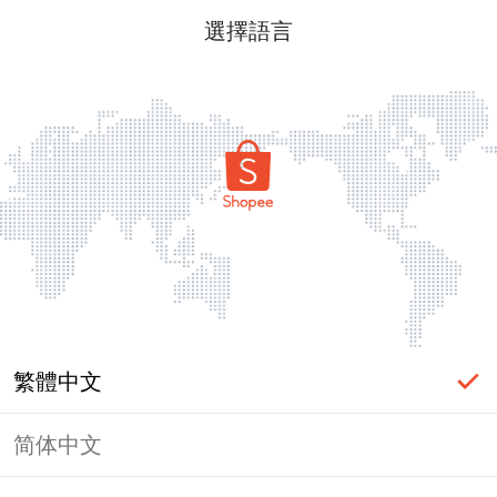
選擇語言
繁體中文
简体中文
頁面無法顯示