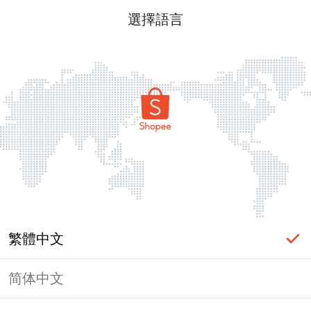
選擇語言
繁體中文
简体中文
頁面無法顯示