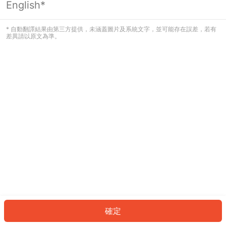
English*
發生錯誤！請登入並再試一次或回到主
頁。
* 自動翻譯結果由第三方提供，未涵蓋圖片及系統文字，並可能存在誤差，若有
差異請以原文為準。
登入
返回首頁
確定
ID: 596314bfb5a-1c55-4fd7-8f34-752b9f01980f