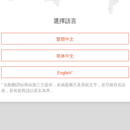
頁面無法顯示
選擇語言
發生錯誤！請登入並再試一次或回到主頁。
繁體中文
登入
简体中文
返回首頁
English*
* 自動翻譯結果由第三方提供，未涵蓋圖片及系統文字，並可能存在誤
差，若有差異請以原文為準。