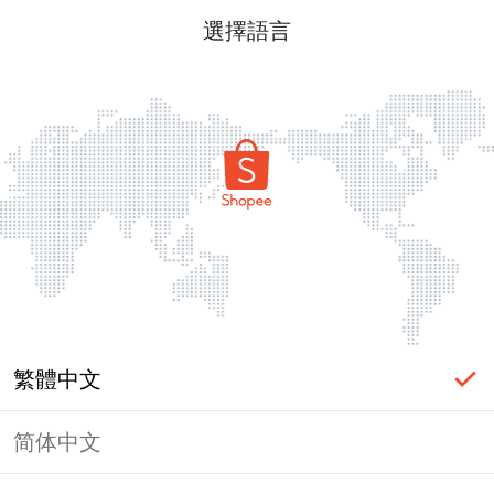
選擇語言
繁體中文
简体中文
頁面無法顯示