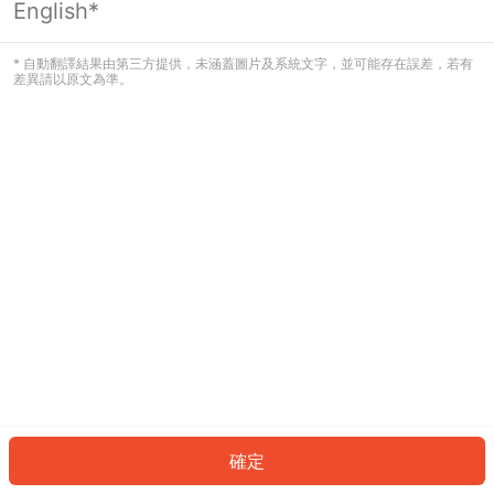
English*
發生錯誤！請登入並再試一次或回到主
頁。
* 自動翻譯結果由第三方提供，未涵蓋圖片及系統文字，並可能存在誤差，若有
差異請以原文為準。
登入
返回首頁
確定
ID: 542fc0b734b-0520-4f34-8c98-d15d54123023