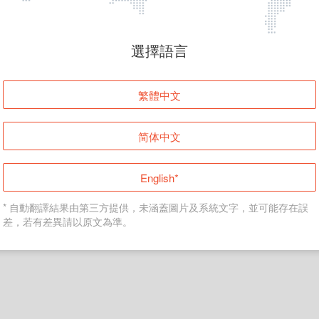
頁面無法顯示
選擇語言
發生錯誤！請登入並再試一次或回到主頁。
繁體中文
登入
简体中文
返回首頁
English*
* 自動翻譯結果由第三方提供，未涵蓋圖片及系統文字，並可能存在誤
差，若有差異請以原文為準。