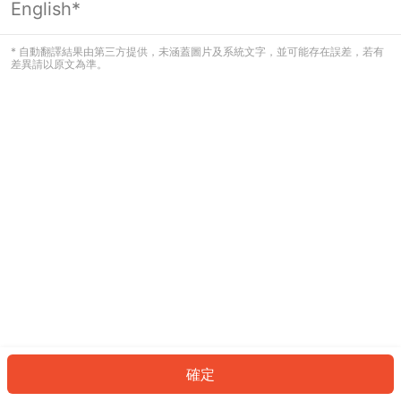
English*
發生錯誤！請登入並再試一次或回到主
頁。
* 自動翻譯結果由第三方提供，未涵蓋圖片及系統文字，並可能存在誤差，若有
差異請以原文為準。
登入
返回首頁
確定
ID: 818a65a176b-d750-4b2f-b2cc-96c11dece3d1