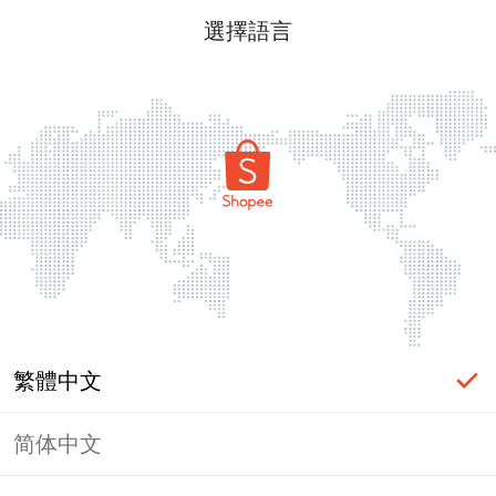
選擇語言
繁體中文
简体中文
頁面無法顯示