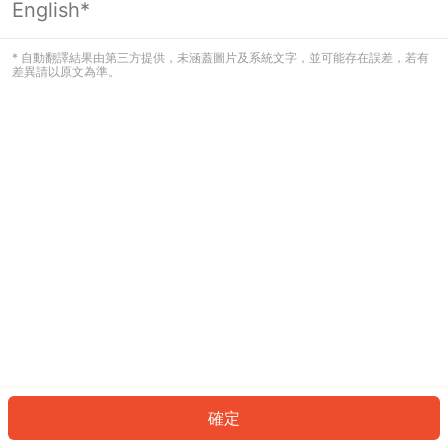
English*
發生錯誤！請登入並再試一次或回到主
頁。
* 自動翻譯結果由第三方提供，未涵蓋圖片及系統文字，並可能存在誤差，若有
差異請以原文為準。
登入
返回首頁
確定
ID: 783fbe086fe-b650-48a8-9410-27e9e9d13149