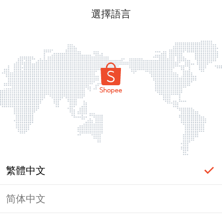
選擇語言
繁體中文
简体中文
頁面無法顯示