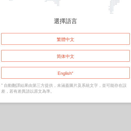
頁面無法顯示
選擇語言
發生錯誤！請登入並再試一次或回到主頁。
繁體中文
登入
简体中文
返回首頁
English*
* 自動翻譯結果由第三方提供，未涵蓋圖片及系統文字，並可能存在誤
差，若有差異請以原文為準。