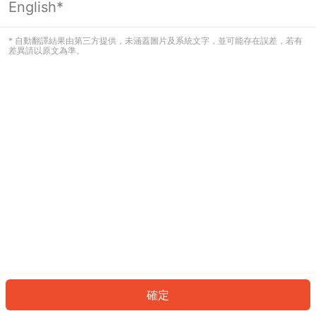
English*
發生錯誤！請登入並再試一次或回到主
頁。
* 自動翻譯結果由第三方提供，未涵蓋圖片及系統文字，並可能存在誤差，若有
差異請以原文為準。
登入
返回首頁
確定
ID: 984eed76826-5c34-4856-a448-0d251a1e3455