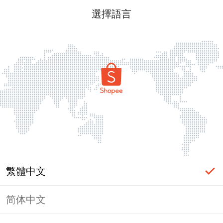
選擇語言
繁體中文
简体中文
頁面無法顯示