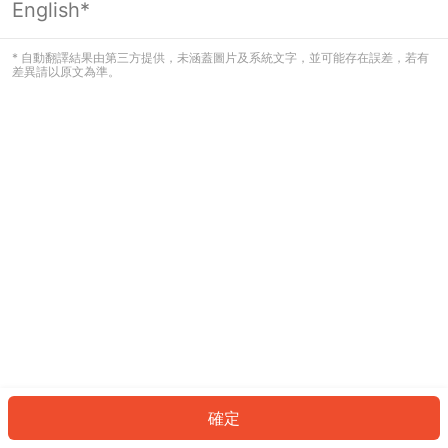
English*
發生錯誤！請登入並再試一次或回到主
頁。
* 自動翻譯結果由第三方提供，未涵蓋圖片及系統文字，並可能存在誤差，若有
差異請以原文為準。
登入
返回首頁
確定
ID: 2679659029e-871b-4e30-b6b9-b7cb9ef226dd