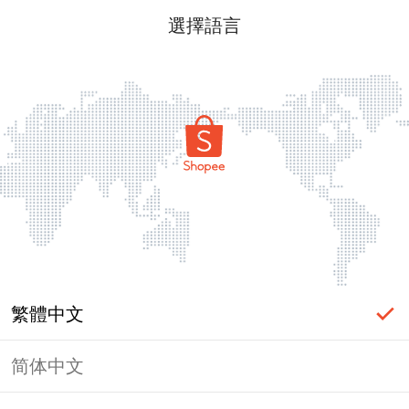
選擇語言
繁體中文
简体中文
頁面無法顯示