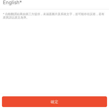
English*
發生錯誤！請登入並再試一次或回到主
頁。
* 自動翻譯結果由第三方提供，未涵蓋圖片及系統文字，並可能存在誤差，若有
差異請以原文為準。
登入
返回首頁
確定
ID: 888cf3612e2-696f-4d47-8751-1876a88a26de