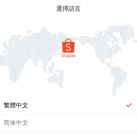
選擇語言
繁體中文
简体中文
頁面無法顯示