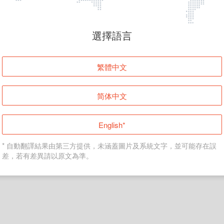
頁面無法顯示
選擇語言
發生錯誤！請登入並再試一次或回到主頁。
繁體中文
登入
简体中文
返回首頁
English*
* 自動翻譯結果由第三方提供，未涵蓋圖片及系統文字，並可能存在誤
差，若有差異請以原文為準。