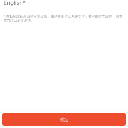
English*
發生錯誤！請登入並再試一次或回到主
頁。
* 自動翻譯結果由第三方提供，未涵蓋圖片及系統文字，並可能存在誤差，若有
差異請以原文為準。
登入
返回首頁
確定
ID: 2453c54028a-c59c-4b9b-86d9-591284f15b62