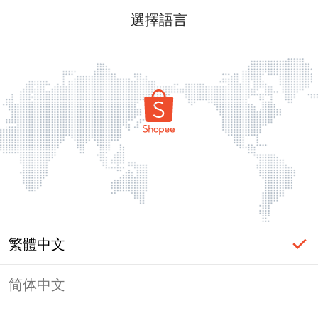
選擇語言
繁體中文
简体中文
頁面無法顯示