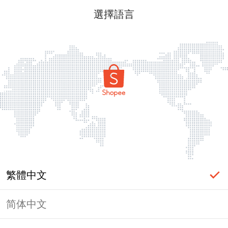
選擇語言
繁體中文
简体中文
頁面無法顯示