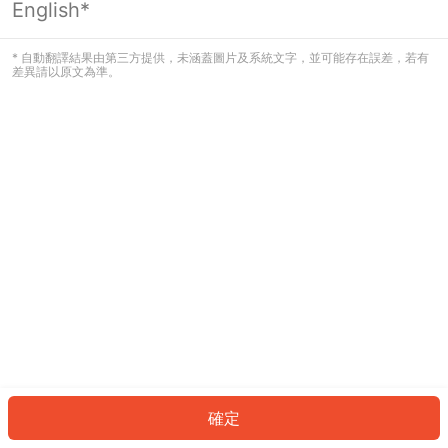
English*
發生錯誤！請登入並再試一次或回到主
頁。
* 自動翻譯結果由第三方提供，未涵蓋圖片及系統文字，並可能存在誤差，若有
差異請以原文為準。
登入
返回首頁
確定
ID: 11d9d36e88-f7b3-4905-b6b4-4614fa73a69a