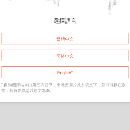
頁面無法顯示
選擇語言
發生錯誤！請登入並再試一次或回到主頁。
繁體中文
登入
简体中文
返回首頁
English*
* 自動翻譯結果由第三方提供，未涵蓋圖片及系統文字，並可能存在誤
差，若有差異請以原文為準。