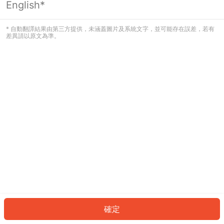
English*
發生錯誤！請登入並再試一次或回到主
頁。
* 自動翻譯結果由第三方提供，未涵蓋圖片及系統文字，並可能存在誤差，若有
差異請以原文為準。
登入
返回首頁
確定
ID: 751bdf916f8-5605-4e1a-a477-219515de7310