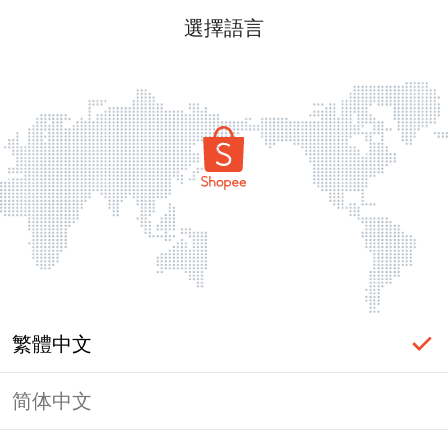
選擇語言
繁體中文
简体中文
頁面無法顯示