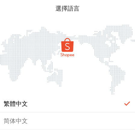
選擇語言
繁體中文
简体中文
頁面無法顯示