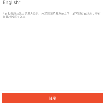
English*
發生錯誤！請登入並再試一次或回到主
頁。
* 自動翻譯結果由第三方提供，未涵蓋圖片及系統文字，並可能存在誤差，若有
差異請以原文為準。
登入
返回首頁
確定
ID: 25cb055b59-fc93-4ccf-8e35-95b76e91dbdb