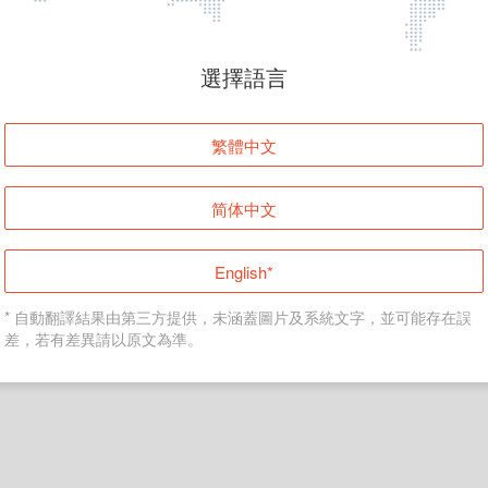
頁面無法顯示
選擇語言
發生錯誤！請登入並再試一次或回到主頁。
繁體中文
登入
简体中文
返回首頁
English*
* 自動翻譯結果由第三方提供，未涵蓋圖片及系統文字，並可能存在誤
差，若有差異請以原文為準。