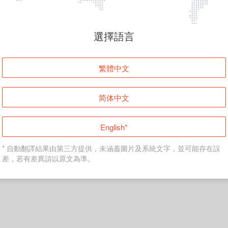
頁面無法顯示
選擇語言
發生錯誤！請登入並再試一次或回到主頁。
繁體中文
登入
简体中文
返回首頁
English*
* 自動翻譯結果由第三方提供，未涵蓋圖片及系統文字，並可能存在誤
差，若有差異請以原文為準。