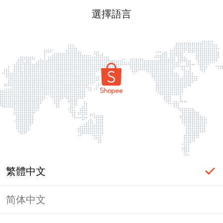
選擇語言
繁體中文
简体中文
頁面無法顯示