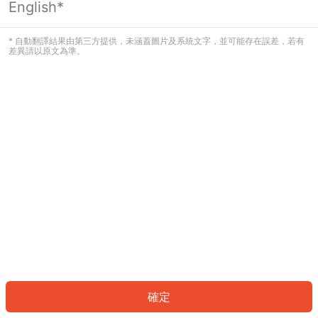
English*
發生錯誤！請登入並再試一次或回到主
頁。
* 自動翻譯結果由第三方提供，未涵蓋圖片及系統文字，並可能存在誤差，若有
差異請以原文為準。
登入
返回首頁
確定
ID: 4829b0c620c-4fcc-40bf-bae6-f66676b232b5