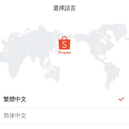
選擇語言
繁體中文
简体中文
頁面無法顯示