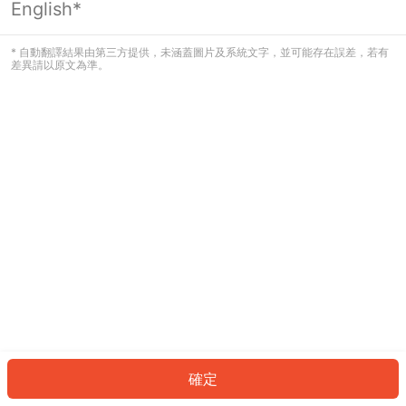
English*
發生錯誤！請登入並再試一次或回到主
頁。
* 自動翻譯結果由第三方提供，未涵蓋圖片及系統文字，並可能存在誤差，若有
差異請以原文為準。
登入
返回首頁
確定
ID: 1607c3f1ae1-7250-4829-bab1-84e6c1d82aa5