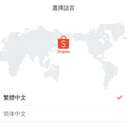
選擇語言
繁體中文
简体中文
頁面無法顯示