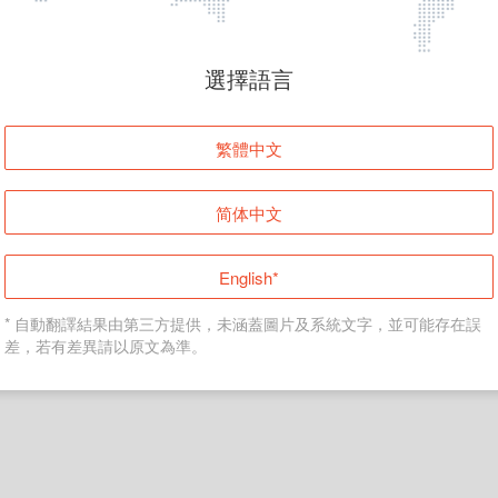
頁面無法顯示
選擇語言
發生錯誤！請登入並再試一次或回到主頁。
繁體中文
登入
简体中文
返回首頁
English*
* 自動翻譯結果由第三方提供，未涵蓋圖片及系統文字，並可能存在誤
差，若有差異請以原文為準。