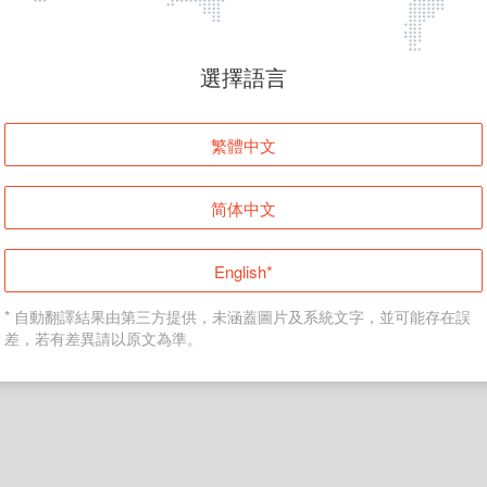
頁面無法顯示
選擇語言
發生錯誤！請登入並再試一次或回到主頁。
繁體中文
登入
简体中文
返回首頁
English*
* 自動翻譯結果由第三方提供，未涵蓋圖片及系統文字，並可能存在誤
差，若有差異請以原文為準。