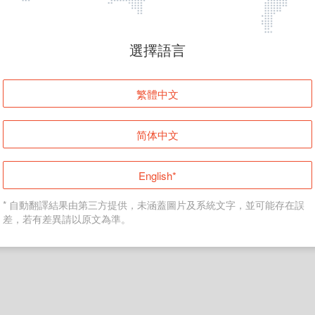
頁面無法顯示
選擇語言
發生錯誤！請登入並再試一次或回到主頁。
繁體中文
登入
简体中文
返回首頁
English*
* 自動翻譯結果由第三方提供，未涵蓋圖片及系統文字，並可能存在誤
差，若有差異請以原文為準。