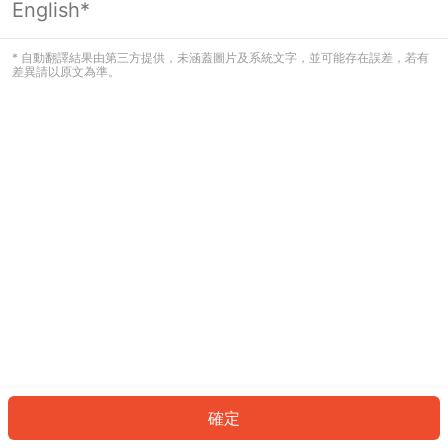
English*
發生錯誤！請登入並再試一次或回到主
頁。
* 自動翻譯結果由第三方提供，未涵蓋圖片及系統文字，並可能存在誤差，若有
差異請以原文為準。
登入
返回首頁
確定
ID: 816e1b8f87b-87b6-4d71-bb93-07f1dc184d8e