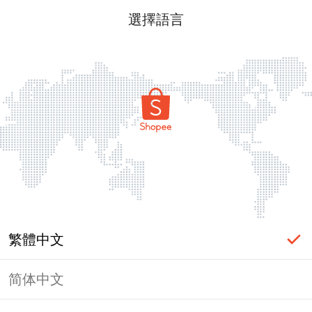
選擇語言
繁體中文
简体中文
頁面無法顯示