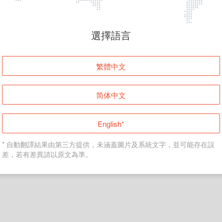
頁面無法顯示
選擇語言
發生錯誤！請登入並再試一次或回到主頁。
繁體中文
登入
简体中文
返回首頁
English*
* 自動翻譯結果由第三方提供，未涵蓋圖片及系統文字，並可能存在誤
差，若有差異請以原文為準。