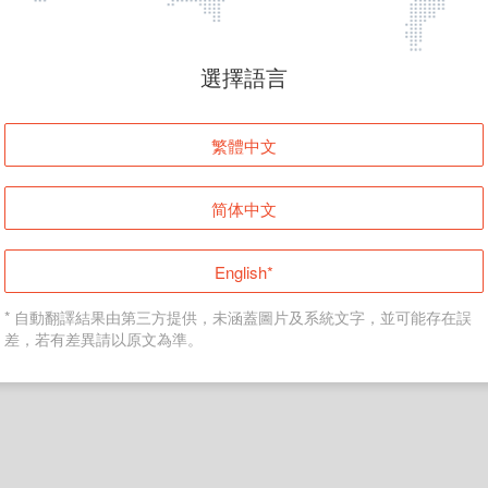
頁面無法顯示
選擇語言
發生錯誤！請登入並再試一次或回到主頁。
繁體中文
登入
简体中文
返回首頁
English*
* 自動翻譯結果由第三方提供，未涵蓋圖片及系統文字，並可能存在誤
差，若有差異請以原文為準。