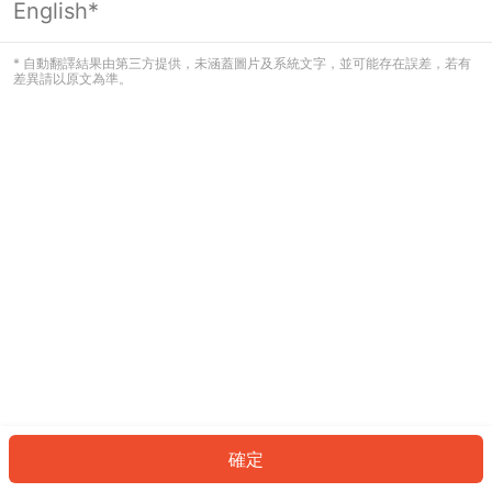
English*
發生錯誤！請登入並再試一次或回到主
頁。
* 自動翻譯結果由第三方提供，未涵蓋圖片及系統文字，並可能存在誤差，若有
差異請以原文為準。
登入
返回首頁
確定
ID: 26bc79cac2-8c99-4dfe-9d50-b60f6c1c8fa8