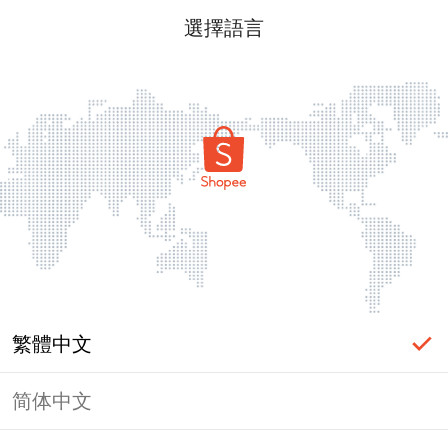
選擇語言
繁體中文
简体中文
頁面無法顯示