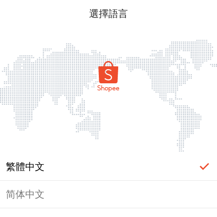
選擇語言
繁體中文
简体中文
頁面無法顯示