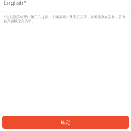
English*
發生錯誤！請登入並再試一次或回到主
頁。
* 自動翻譯結果由第三方提供，未涵蓋圖片及系統文字，並可能存在誤差，若有
差異請以原文為準。
登入
返回首頁
確定
ID: 44950a9c1f8-4d7b-492d-a423-3091546d398d