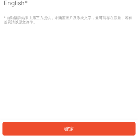
English*
發生錯誤！請登入並再試一次或回到主
頁。
* 自動翻譯結果由第三方提供，未涵蓋圖片及系統文字，並可能存在誤差，若有
差異請以原文為準。
登入
返回首頁
確定
ID: 171410aa873-9666-400b-997e-9e8ef9a60745