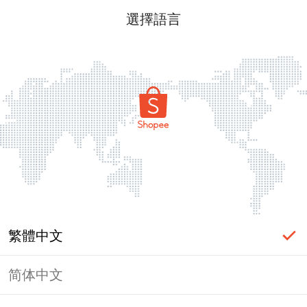
選擇語言
繁體中文
简体中文
頁面無法顯示