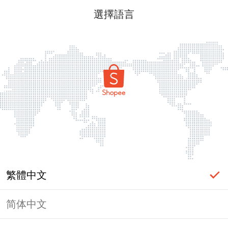
選擇語言
繁體中文
简体中文
頁面無法顯示