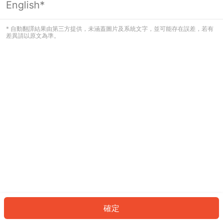
English*
發生錯誤！請登入並再試一次或回到主
頁。
* 自動翻譯結果由第三方提供，未涵蓋圖片及系統文字，並可能存在誤差，若有
差異請以原文為準。
登入
返回首頁
確定
ID: 94774d9eeee-4187-4b5a-8859-56248112531c